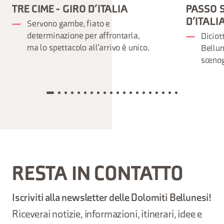
TRE CIME - GIRO D’ITALIA
PASSO 
D’ITALI
Servono gambe, fiato e
determinazione per affrontarla,
Diciot
ma lo spettacolo all’arrivo è unico.
Bellun
scenog
RESTA IN CONTATTO
Iscriviti alla newsletter delle Dolomiti Bellunesi!
Riceverai notizie, informazioni, itinerari, idee e