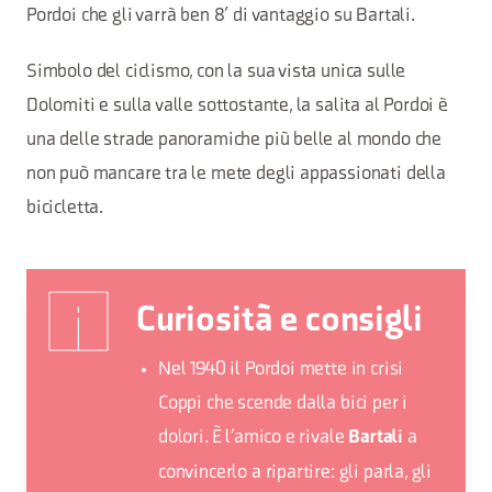
Pordoi che gli varrà ben 8’ di vantaggio su Bartali.
Simbolo del ciclismo, con la sua vista unica sulle
Dolomiti e sulla valle sottostante, la salita al Pordoi è
una delle strade panoramiche più belle al mondo che
non può mancare tra le mete degli appassionati della
bicicletta.
Curiosità e consigli
Nel 1940 il Pordoi mette in crisi
Coppi che scende dalla bici per i
dolori. È l’amico e rivale
a
Bartali
convincerlo a ripartire: gli parla, gli