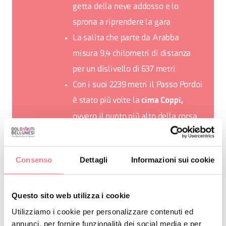
getta della neve addosso e lo
sprona a riprendere la gara
La salita che parte da Arabba
misura 9,4 chilometri di distanza
per un dislivello di 637 metri
Con i suoi 2239 metri il Passo Pordoi
è stato più volte la
cima Coppi,
ovvero il punto più alto della corsa
rosa
Consenso
Dettagli
Informazioni sui cookie
Questo sito web utilizza i cookie
RICHIEDI INFORMAZIONI
Utilizziamo i cookie per personalizzare contenuti ed
annunci, per fornire funzionalità dei social media e per