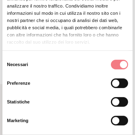
analizzare il nostro traffico. Condividiamo inoltre
informazioni sul modo in cui utilizza il nostro sito con i
nostri partner che si occupano di analisi dei dati web,
DETTAGLIO
pubblicità e social media, i quali potrebbero combinarle
con altre informazioni che ha fornito loro o che hanno
ITINERARIO
raccolto dal suo utilizzo dei loro servizi.
Selezione
Necessari
del
consenso
Preferenze
Statistiche
CONTENUTI CORRELATI
POTREBBE PIACERTI
Marketing
ANCHE