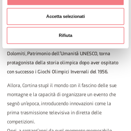
MILANO CORTINA
Accetta selezionati
2026
Rifiuta
Cortina d'Ampezzo, incastonata nel cuore delle
Dolomiti, Patrimonio dell’Umanità UNESCO, torna
protagonista della storia olimpica dopo aver ospitato
con successo i Giochi Olimpici Invernali del 1956.
Allora, Cortina stupì il mondo con il fascino delle sue
montagne e la capacità di organizzare un evento che
segnò un’epoca, introducendo innovazioni come la
prima trasmissione televisiva in diretta delle
competizioni.