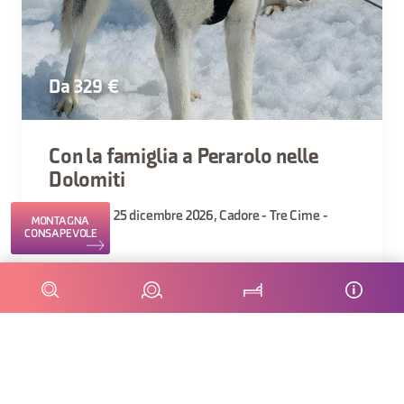
Da 329 €
Con la famiglia a Perarolo nelle
Dolomiti
2 gennaio - 25 dicembre 2026, Cadore - Tre Cime -
MONTAGNA
CONSAPEVOLE
Comelico
PACCHETTO “PERAROLO IN FAMIGLIA –
INVERNO” Un viaggio emozionante nel cuore
delle Dolomiti per una famiglia di 4 persone!
Giorno 1 Arrivo e check-in in