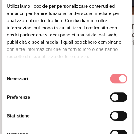
Utilizziamo i cookie per personalizzare contenuti ed
annunci, per fornire funzionalità dei social media e per
analizzare il nostro traffico. Condividiamo inoltre
IAT Agordo Ufficio
IAT
informazioni sul modo in cui utilizza il nostro sito con i
Informazioni e Accoglienza
Inf
nostri partner che si occupano di analisi dei dati web,
pubblicità e social media, i quali potrebbero combinarle
Turistica
tur
con altre informazioni che ha fornito loro o che hanno
UFFICIO TURISTICO IAT DI AGORDOVia
Uffi
raccolto dal suo utilizzo dei loro servizi.
XXVII Aprile, 5, 32021 Agordo BL0437
62105ufficioturistico@agordo.net
Selezione
Necessari
del
consenso
Preferenze
Statistiche