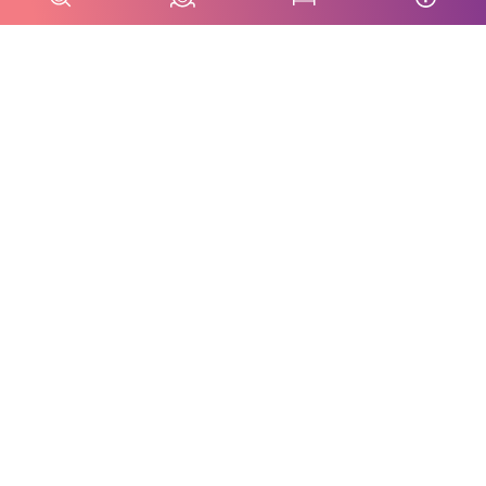
Gratuito
La tua e-bike experience, senza
limiti!
1 aprile - 31 ottobre 2026, Valbelluna
Con Feltre Bike Tour sei tu a decidere quando
partire e con chi vivere l'avventura: niente date