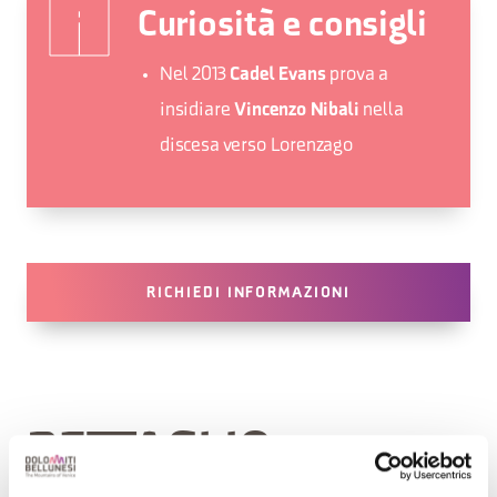
Curiosità e consigli
Nel 2013
prova a
Cadel Evans
insidiare
nella
Vincenzo Nibali
discesa verso Lorenzago
RICHIEDI INFORMAZIONI
DETTAGLIO