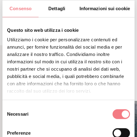
ITINERARIO
Consenso
Dettagli
Informazioni sui cookie
Questo sito web utilizza i cookie
Utilizziamo i cookie per personalizzare contenuti ed
annunci, per fornire funzionalità dei social media e per
analizzare il nostro traffico. Condividiamo inoltre
informazioni sul modo in cui utilizza il nostro sito con i
CONTENUTI CORRELATI
nostri partner che si occupano di analisi dei dati web,
POTREBBE PIACERTI
pubblicità e social media, i quali potrebbero combinarle
con altre informazioni che ha fornito loro o che hanno
ANCHE
raccolto dal suo utilizzo dei loro servizi.
Selezione
Necessari
del
consenso
Preferenze