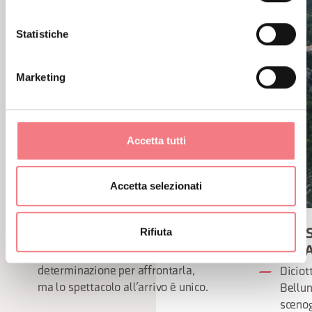
Statistiche
Marketing
Accetta tutti
Accetta selezionati
Rifiuta
TRE CIME - GIRO D’ITALIA
PASSO 
D’ITALI
Servono gambe, fiato e
determinazione per affrontarla,
Diciot
ma lo spettacolo all’arrivo è unico.
Bellun
scenog