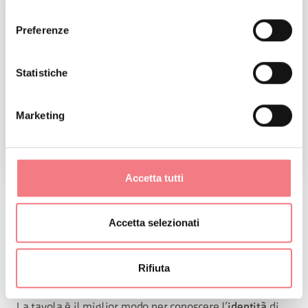
consenso
Preferenze
Statistiche
Marketing
Accetta tutti
SAPORI
Accetta selezionati
Un paradiso gastronomico fatto di materie prime
Rifiuta
semplici, prodotti tipici e ricette tradizionali.
La tavola è il miglior modo per conoscere l’
identità
di