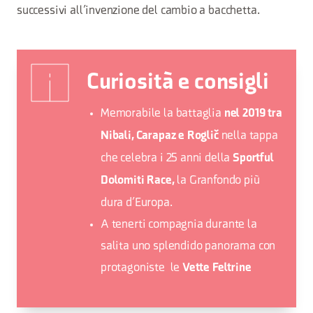
successivi all’invenzione del cambio a bacchetta.
Curiosità e consigli
Memorabile la battaglia
nel 2019 tra
nella tappa
Nibali, Carapaz e Roglič
che celebra i 25 anni della
Sportful
la Granfondo più
Dolomiti Race,
dura d’Europa.
A tenerti compagnia durante la
salita uno splendido panorama con
protagoniste le
Vette Feltrine