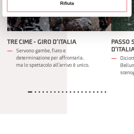
Rifiuta
TRE CIME - GIRO D’ITALIA
PASSO 
D’ITALI
Servono gambe, fiato e
determinazione per affrontarla,
Diciot
ma lo spettacolo all’arrivo è unico.
Bellun
scenog