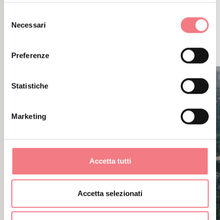
CONTENUTI CORRELATI
Selezione
POTREBBE PIACERTI
Necessari
del
consenso
ANCHE
Preferenze
Statistiche
Marketing
Accetta tutti
Accetta selezionati