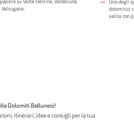
pazierà su Vette Feltrine, Valbelluna
Uno degli s
 Valsugana.
dolomitici c
salita con 
elle Dolomiti Bellunesi!
oni, itinerari, idee e consigli per la tua