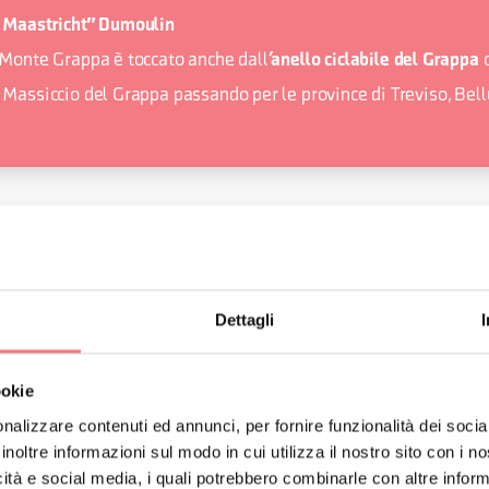
i Maastricht" Dumoulin
l Monte Grappa è toccato anche dall
c
’anello ciclabile del Grappa
l Massiccio del Grappa passando per le province di Treviso, Bel
ORMAZIONI
Dettagli
ookie
nalizzare contenuti ed annunci, per fornire funzionalità dei socia
inoltre informazioni sul modo in cui utilizza il nostro sito con i 
ERARIO
icità e social media, i quali potrebbero combinarle con altre inform