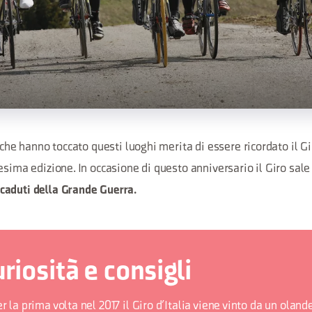
 che hanno toccato questi luoghi merita di essere ricordato il Gir
esima edizione. In occasione di questo anniversario il Giro sal
caduti della Grande Guerra.
riosità e consigli
r la prima volta nel 2017 il Giro d’Italia viene vinto da un olan