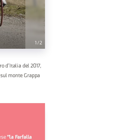
1
/
2
o d’Italia del 2017,
e sul monte Grappa
dese
"la Farfalla