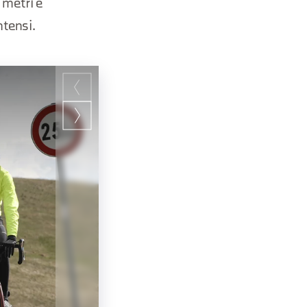
 metri è
ntensi.