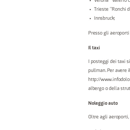
Verona “Valerio C
Trieste “Ronchi d
Innsbruck;
Presso gli aeroporti
Il taxi
I posteggi dei taxi s
pullman. Per avere il
http://www.infodolom
albergo o della stru
Noleggio auto
Oltre agli aeroporti