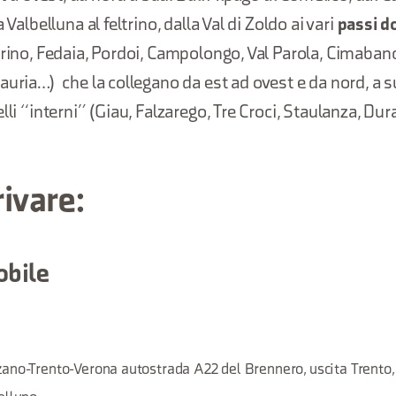
 Valbelluna al feltrino, dalla Val di Zoldo ai vari
passi do
grino, Fedaia, Pordoi, Campolongo, Val Parola, Cimaba
auria…) che la collegano da est ad ovest e da nord, a 
lli “interni” (Giau, Falzarego, Tre Croci, Staulanza, Dura
ivare:
obile
ano-Trento-Verona autostrada A22 del Brennero, uscita Trento,