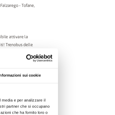
 Falzarego - Tofane,
bile attivare la
iti! Trenobus delle
 giorni di sabato e
sono previsti per gli
Informazioni sui cookie
amento.
l media e per analizzare il
nostri partner che si occupano
azioni che ha fornito loro o