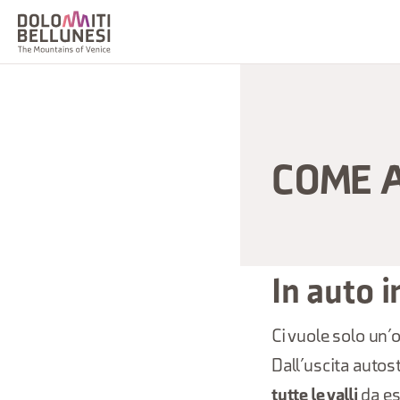
COME 
In auto 
Ci vuole solo un’
Dall’uscita autost
tutte le valli
da es