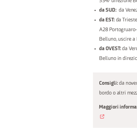
SS47 direzione B
da Venez
da SUD:
da Trieste
da EST:
A28 Portogruaro-C
Belluno, uscire a
da Ver
da OVEST:
Belluno in direzi
da novem
Consigli:
bordo o altri mez
Maggiori informaz