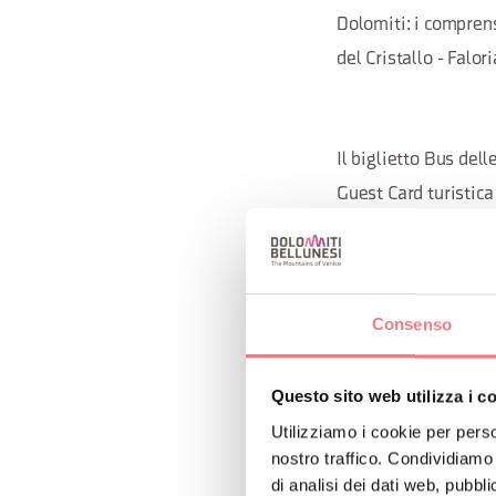
Dolomiti: i comprens
del Cristallo - Falor
Il biglietto Bus del
Guest Card turistica 
Dolomiti è inoltre il
festivi collega i tra
abbonati di VenetoUn
Consenso
Con l’App di Dolo
Questo sito web utilizza i c
Utilizziamo i cookie per perso
Maggiori informa
nostro traffico. Condividiamo 
di analisi dei dati web, pubbl