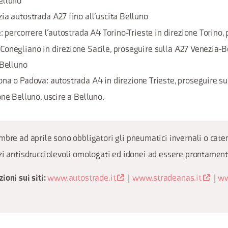
elluno
ia autostrada A27 fino all’uscita Belluno
: percorrere l’autostrada A4 Torino-Trieste in direzione Torino,
onegliano in direzione Sacile, proseguire sulla A27 Venezia-B
 Belluno
ona o Padova: autostrada A4 in direzione Trieste, proseguire su
one Belluno, uscire a Belluno.
bre ad aprile sono obbligatori gli pneumatici invernali o cate
zi antisdrucciolevoli omologati ed idonei ad essere prontamente
www.autostrade.it
|
www.stradeanas.it
|
ww
ioni sui siti: