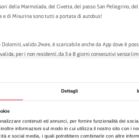
ori della Marmolada, del Civetta, del passo San Pellegrino, del
ia e di Misurina sono tutti a portata di autobus!
le Dolomiti, valido 24ore, è scaricabile anche da App dove è possi
valida, per i non residenti, da 3 a 8 giorni consecutivi senza lim
 servizio pullman di trasporto estivo attrezzato per bici che nei
sporti provenienti da Venezia, Vicenza e Padova. Ulteriori sconti 
ica: la card di Trenitalia e Dolomitibus.
Dettagli
mitibus è infine possibile già calcolare tempi e orari di spost
ookie
nalizzare contenuti ed annunci, per fornire funzionalità dei socia
sul sito
Dolomitibus
o sull'
APP
zioni
inoltre informazioni sul modo in cui utilizza il nostro sito con i 
icità e social media, i quali potrebbero combinarle con altre inform