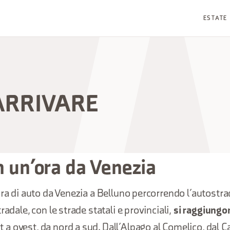
ESTATE
ARRIVARE
in un’ora da Venezia
ora di auto da Venezia a Belluno percorrendo l’autostra
radale, con le strade statali e provinciali,
si raggiungo
t a ovest, da nord a sud. Dall’Alpago al Comelico, dal 