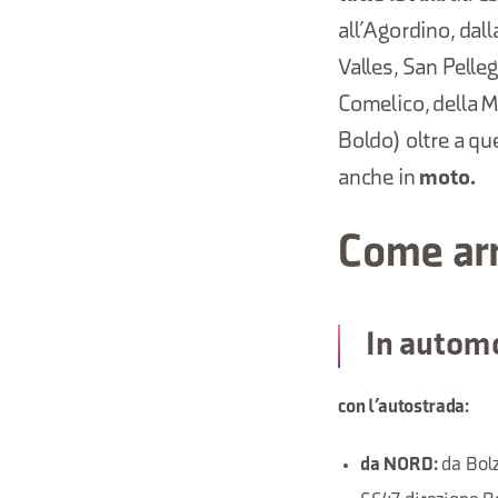
all’Agordino, dalla
Valles, San Pelle
Comelico, della M
Boldo) oltre a que
anche in
moto.
Come arr
In autom
con l’autostrada:
da Bolz
da NORD: