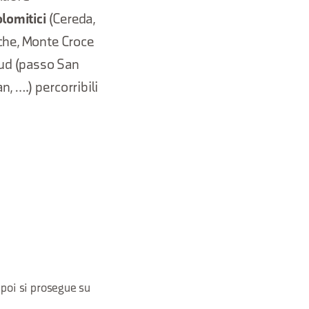
lomitici
(Cereda,
nche, Monte Croce
sud (passo San
n, ….) percorribili
 poi si prosegue su