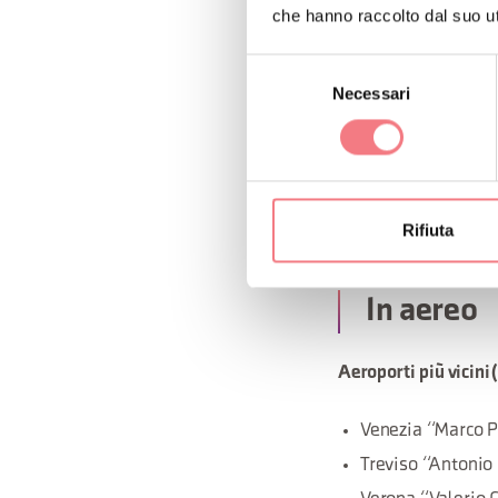
che hanno raccolto dal suo uti
Altre linee:
Selezione
Altre autolinee c
Necessari
del
consenso
Linee speciali
Bologna, Milano) 
Per il Comelico è
Oltre a
Cortina d
Rifiuta
In aereo
Aeroporti più vicini 
Venezia “Marco P
Treviso “Antonio