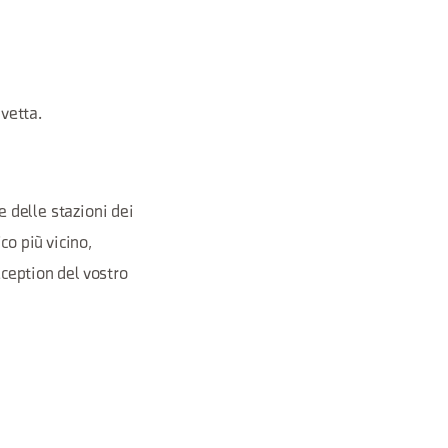
avetta.
 e delle stazioni dei
co più vicino,
eception del vostro