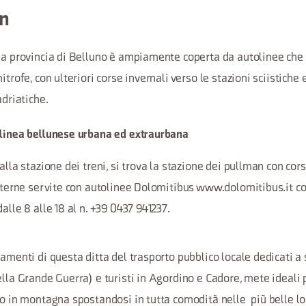
an
lla provincia di Belluno è ampiamente coperta da autolinee ch
itrofe, con ulteriori corse invernali verso le stazioni sciistiche 
adriatiche.
 linea bellunese urbana ed extraurbana
alla stazione dei treni, si trova la stazione dei pullman con cor
interne servite con autolinee Dolomitibus www.dolomitibus.it co
alle 8 alle 18 al n. +39 0437 941237.
gamenti di questa ditta del trasporto pubblico locale dedicati a 
ella Grande Guerra) e turisti in Agordino e Cadore, mete ideali 
 o in montagna spostandosi in tutta comodità nelle più belle lo