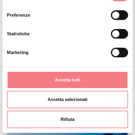
consenso
Preferenze
BELLUNO
Statistiche
Alle porte del Parco delle Dolomiti Bellunesi la “città
splendente” è una perla di cultura, arte e natura, alle
Marketing
porte del Parco delle Dolomiti Bellunesi.
Accetta tutti
VEDI DETTAGLI
Accetta selezionati
Rifiuta