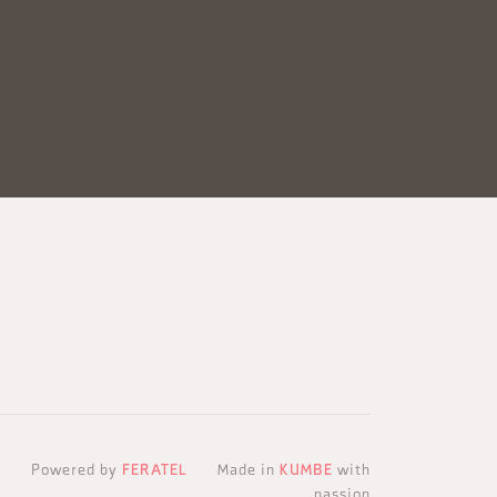
Powered by
FERATEL
Made in
KUMBE
with
passion