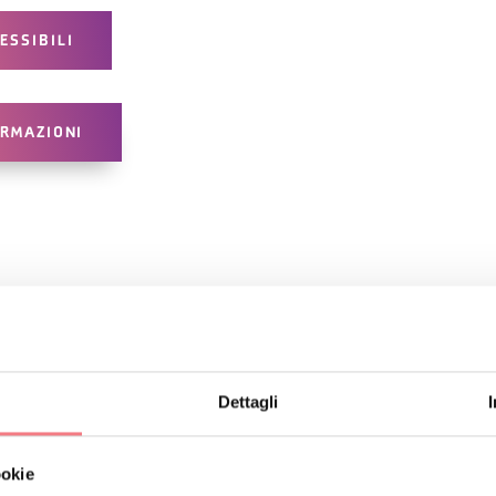
ESSIBILI
ORMAZIONI
O
Iscriviti alla newsletter d
Riceverai notizie, informazi
Dettagli
vacanza in ogni stagione.
ookie