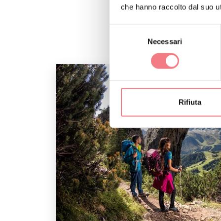
che hanno raccolto dal suo uti
Selezione
Necessari
del
consenso
Rifiuta