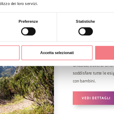
lizzo dei loro servizi.
Preferenze
Statistiche
ESCURSI
Dal trekking alle ferra
Accetta selezionati
montagne bellunesi. N
UNESCO, troverai un’of
soddisfare tutte le esi
con bambini.
VEDI DETTAGLI