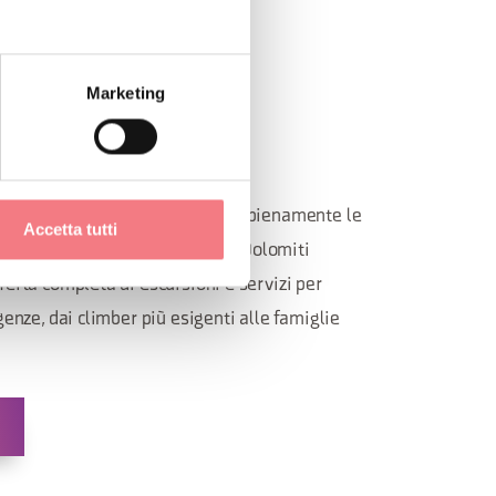
Marketing
ONISMO
te, dall’hiking all’alpinismo, vivi pienamente le
Accetta tutti
el panorama mozzafiato delle Dolomiti
ferta completa di escursioni e servizi per
genze, dai climber più esigenti alle famiglie