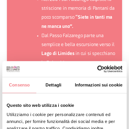
striscione in memoria di Pantani da
poco scomparso
”Siete in tanti ma
ne manca uno".
Dal Passo Falzarego parte una
semplice e bella escursione verso il
in cui si specchiano
Lago di Limides
le Dolomiti.
Consenso
Dettagli
Informazioni sui cookie
RICHIEDI INFORMAZIONI
Questo sito web utilizza i cookie
Utilizziamo i cookie per personalizzare contenuti ed
annunci, per fornire funzionalità dei social media e per
analizzare il nostro traffico. Condividiamo inoltre