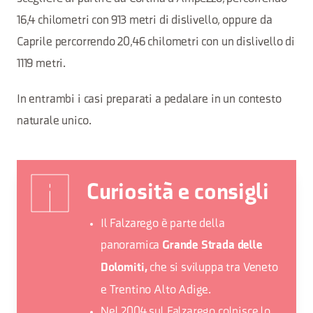
16,4 chilometri con 913 metri di dislivello, oppure da
Caprile percorrendo 20,46 chilometri con un dislivello di
1119 metri.
In entrambi i casi preparati a pedalare in un contesto
naturale unico.
Curiosità e consigli
Il Falzarego è parte della
panoramica
Grande Strada delle
che si sviluppa tra Veneto
Dolomiti,
e Trentino Alto Adige.
Nel 2004 sul Falzarego colpisce lo