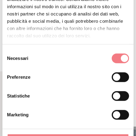
informazioni sul modo in cui utilizza il nostro sito con i
DETTAGLIO
nostri partner che si occupano di analisi dei dati web,
pubblicità e social media, i quali potrebbero combinarle
ITINERARIO
con altre informazioni che ha fornito loro o che hanno
raccolto dal suo utilizzo dei loro servizi.
Selezione
Necessari
del
consenso
Preferenze
CONTENUTI CORRELATI
Statistiche
POTREBBE PIACERTI
ANCHE
Marketing