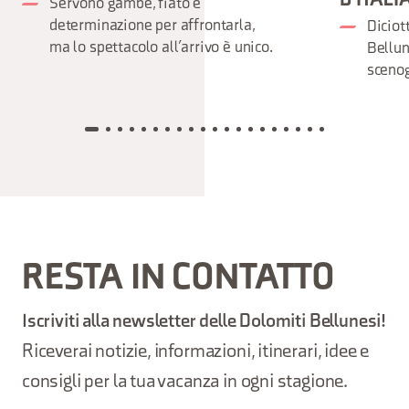
D’ITALI
Servono gambe, fiato e
determinazione per affrontarla,
Diciot
ma lo spettacolo all’arrivo è unico.
Bellun
scenog
RESTA IN CONTATTO
Iscriviti alla newsletter delle Dolomiti Bellunesi!
Riceverai notizie, informazioni, itinerari, idee e
consigli per la tua vacanza in ogni stagione.