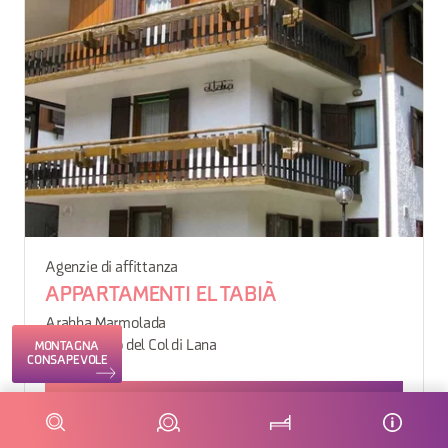
Agenzie di affittanza
APPARTAMENTI EL TABIÀ
Arabba Marmolada
Livinallongo del Col di Lana
MONTAGNA
CONSAPEVOLE
VEDI DETTAGLIO