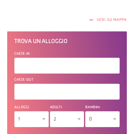
VEDI SU MAPPA
TROVA UN ALLOGGIO
CHECK-IN
CHECK-OUT
ALLOGGI
ADULTI
BAMBINI