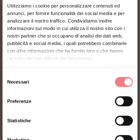
Utilizziamo i cookie per personalizzare contenuti ed
annunci, per fornire funzionalità dei social media e per
analizzare il nostro traffico. Condividiamo inoltre
informazioni sul modo in cui utilizza il nostro sito con i
FONDAZIONE DMO DOLOMITI BELLUNESI
nostri partner che si occupano di analisi dei dati web,
pubblicità e social media, i quali potrebbero combinarle
Piazza Santo Stefano 15/17
con altre informazioni che ha fornito loro o che hanno
raccolto dal suo utilizzo dei loro servizi.
32100 Belluno - Italia
Selezione
segreteria@dmodolomiti.it
Necessari
del
consenso
Privacy
Richiesta informazioni
Preferenze
Organizzazione
Consorzi Turistici
trasparente
Statistiche
Newsletter
Preferenze cookies
Credits
Marketing