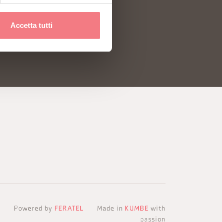
Accetta tutti
Powered by
FERATEL
Made in
KUMBE
with
passion