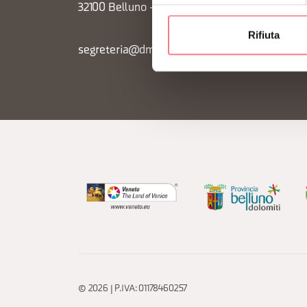
32100 Belluno - Italia
Rifiuta
segreteria@dmodolomiti.it
© 2026 | P.IVA: 01178460257