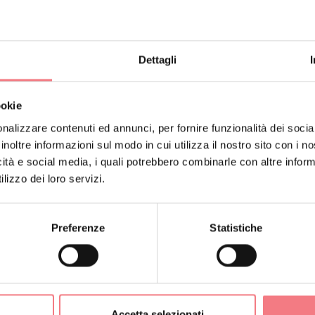
: info@arabba.it - Telefono +39 0436 780019
urismo
Dettagli
da
ookie
nalizzare contenuti ed annunci, per fornire funzionalità dei socia
: info@marmolada.com - Telefono +39 0437 722 277
lada
inoltre informazioni sul modo in cui utilizza il nostro sito con i 
icità e social media, i quali potrebbero combinarle con altre inform
lizzo dei loro servizi.
-TRE CIME-COMELICO
Preferenze
Statistiche
adore
cadoremarketing@dolomiti.com - Telefono +39 0436
 Dolomiti:
Accetta selezionati