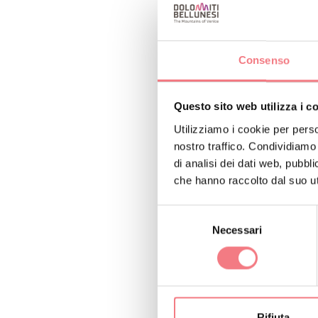
Arabba Fodom T
Consenso
Marmola
Questo sito web utilizza i c
Utilizziamo i cookie per perso
Consorzio Marmo
nostro traffico. Condividiamo 
di analisi dei dati web, pubbl
che hanno raccolto dal suo uti
CADORE
Selezione
Necessari
del
consenso
Centro C
Consorzio Cadore
Rifiuta