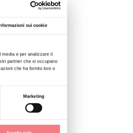
Informazioni sui cookie
l media e per analizzare il
nostri partner che si occupano
azioni che ha fornito loro o
Marketing
 9238
Accetta tutti