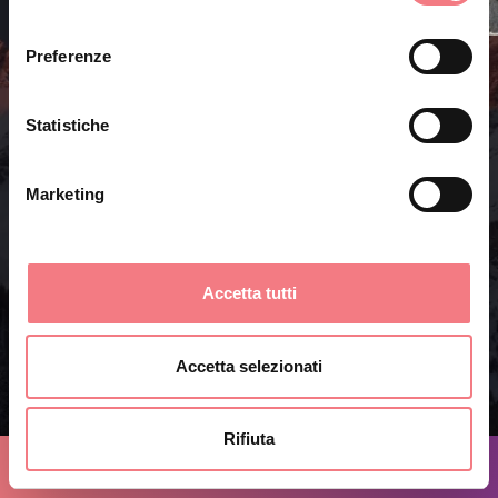
consenso
Preferenze
SPETTACOLARE
Statistiche
Montagne sincere, di una bellezza
sconvolgente.
Spettacoli naturali che plasmano storie e
Marketing
carattere.
LASCIATI STUPIRE
Accetta tutti
Accetta selezionati
Rifiuta