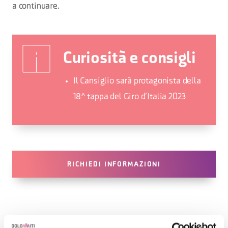
a continuare.
Curiosità e consigli
Il Cansiglio sarà protagonista della
18^ tappa del Giro d’Italia 2023
RICHIEDI INFORMAZIONI