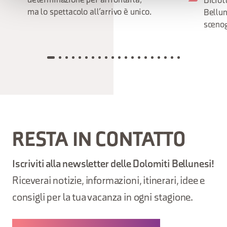
determinazione per affrontarla,
Diciot
ma lo spettacolo all’arrivo è unico.
Bellun
scenog
RESTA IN CONTATTO
Iscriviti alla newsletter delle Dolomiti Bellunesi!
Riceverai notizie, informazioni, itinerari, idee e
consigli per la tua vacanza in ogni stagione.