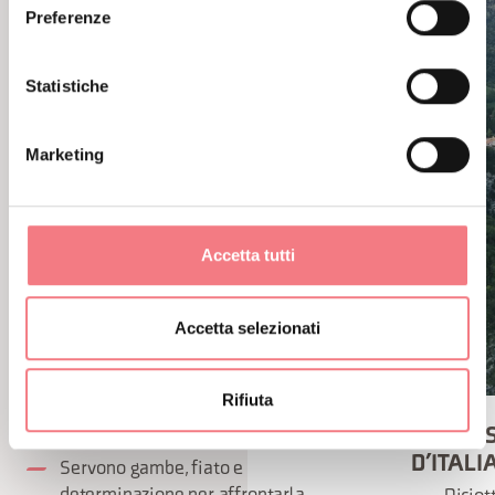
Preferenze
Statistiche
Marketing
Accetta tutti
Accetta selezionati
Rifiuta
TRE CIME - GIRO D’ITALIA
PASSO 
D’ITALI
Servono gambe, fiato e