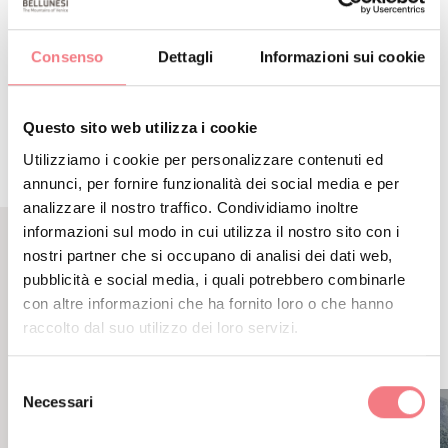
DETTAGLIO
Consenso
Dettagli
Informazioni sui cookie
ITINERARIO
Questo sito web utilizza i cookie
Utilizziamo i cookie per personalizzare contenuti ed
annunci, per fornire funzionalità dei social media e per
analizzare il nostro traffico. Condividiamo inoltre
informazioni sul modo in cui utilizza il nostro sito con i
nostri partner che si occupano di analisi dei dati web,
CONTENUTI CORRELATI
pubblicità e social media, i quali potrebbero combinarle
POTREBBE PIACERTI
con altre informazioni che ha fornito loro o che hanno
raccolto dal suo utilizzo dei loro servizi.
ANCHE
Selezione
Necessari
del
consenso