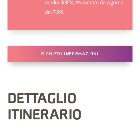
media dell’8,2% mentre da Agordo
del 7,9%
RICHIEDI INFORMAZIONI
DETTAGLIO
ITINERARIO