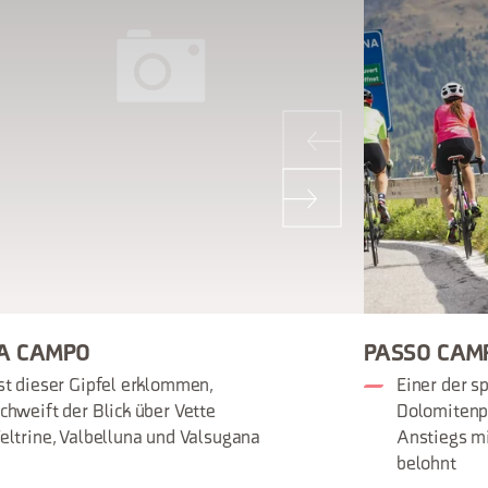
A CAMPO
PASSO CAM
st dieser Gipfel erklommen,
Einer der s
chweift der Blick über Vette
Dolomitenp
eltrine, Valbelluna und Valsugana
Anstiegs mi
belohnt