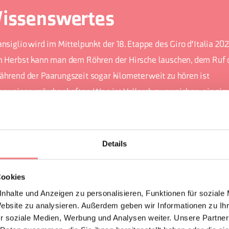
issenswertes
ansiglio wird im Mittelpunkt der 18. Etappe des Giro d'Italia 20
m Herbst kann man dem Röhren der Hirsche lauschen, dem Ruf d
ährend der Paarungszeit sogar kilometerweit zu hören ist
ber einen märchenhaften Weg ist Vallorch zu erreichen, ein zim
us dem 18. Jahrhundert
Details
Cookies
EN ANFORDERN
nhalte und Anzeigen zu personalisieren, Funktionen für soziale
Website zu analysieren. Außerdem geben wir Informationen zu I
r soziale Medien, Werbung und Analysen weiter. Unsere Partner