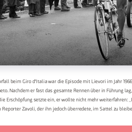
fall beim Giro d'Italia war die Episode mit Lievori im Jahr 196
neto. Nachdem er fast das gesamte Rennen über in Führung lag,
Die Erschöpfung setzte ein, er wollte nicht mehr weiterfahren: „
m Reporter Zavoli, der ihn jedoch überredete, im Sattel zu bleib