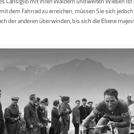
s Cansiglio mit ihren Wäldern und weiten Wiesen ist
 mit dem Fahrrad zu erreichen, müssen Sie sich jedoch
ach der anderen überwinden, bis sich die Ebene majest