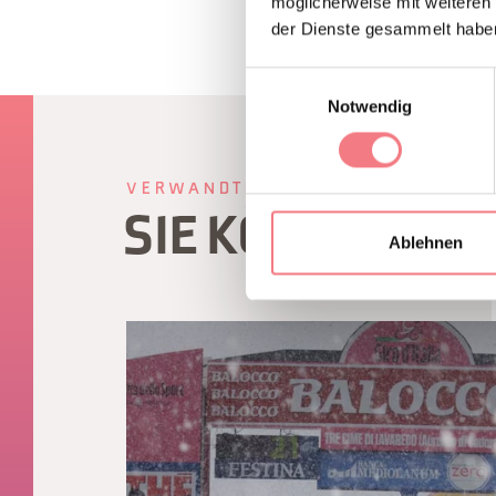
möglicherweise mit weiteren
der Dienste gesammelt habe
Einwilligungsauswahl
Notwendig
VERWANDTER INHALT
SIE KÖNNEN A
Ablehnen