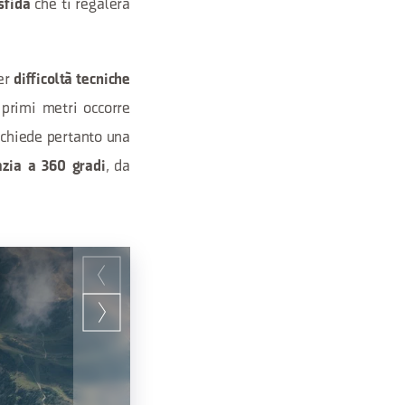
che ti regalerà
sfida
per
difficoltà tecniche
 primi metri occorre
richiede pertanto una
, da
zia a 360 gradi