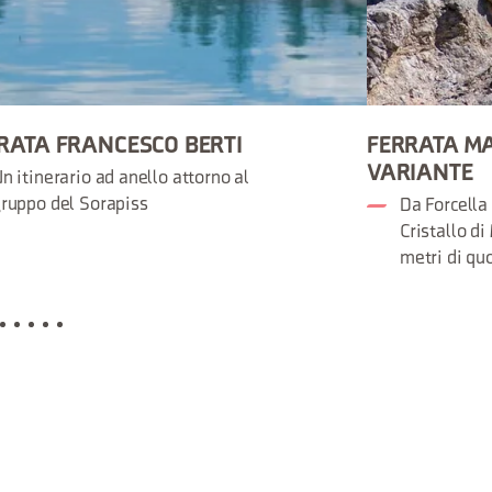
RATA FRANCESCO BERTI
FERRATA MA
VARIANTE
n itinerario ad anello attorno al
ruppo del Sorapiss
Da Forcella
Cristallo d
metri di qu