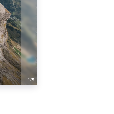
1
/
5