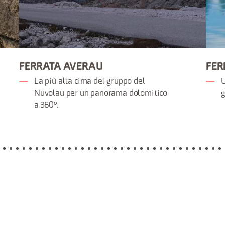
FERRATA AVERAU
FER
La più alta cima del gruppo del
U
Nuvolau per un panorama dolomitico
g
a 360°.