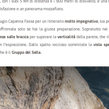
, con i suoi 5 km di distanza e i 900 metri di dislivello, è una
isfazione e un panorama mozzafiato.
fugio Capanna Fassa per un itinerario
, sia 
molto impegnativo
affrontala solo se hai la giusta preparazione. Sopratutto nei
per superare la
della parete, che 
nza sulle braccia
verticalità
n l'esposizione. Dallo spalto roccioso sommitale la
vista spa
che è il
Gruppo del Sella.