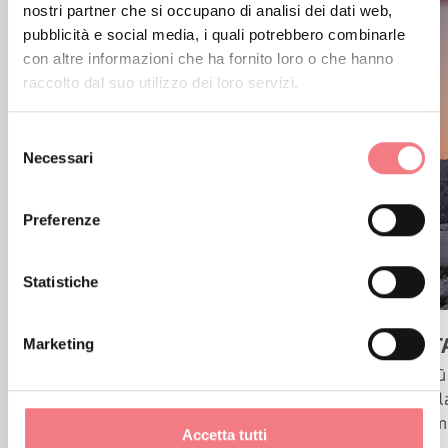
nostri partner che si occupano di analisi dei dati web,
pubblicità e social media, i quali potrebbero combinarle
con altre informazioni che ha fornito loro o che hanno
raccolto dal suo utilizzo dei loro servizi.
Selezione
Necessari
del
consenso
Preferenze
Statistiche
Marketing
FERRATA GIANNI AGLIO
FERRAT
Raggiungi la cima della Tofana di
La più
Mezzo e goditi lo spettacolo delle
Nuvol
Dolomiti D’Ampezzo.
dolomi
Accetta tutti