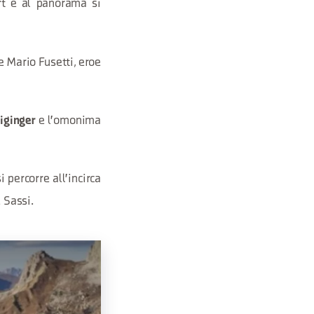
rt e al panorama si
e Mario Fusetti, eroe
e l'omonima
oiginger
i percorre all'incirca
 Sassi.