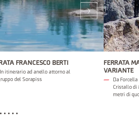
RATA FRANCESCO BERTI
FERRATA MA
VARIANTE
n itinerario ad anello attorno al
ruppo del Sorapiss
Da Forcella
Cristallo d
metri di qu