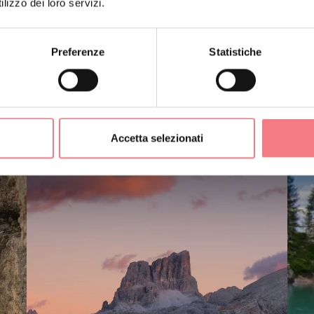
lizzo dei loro servizi.
Preferenze
Statistiche
ERTI ANCHE
Accetta selezionati