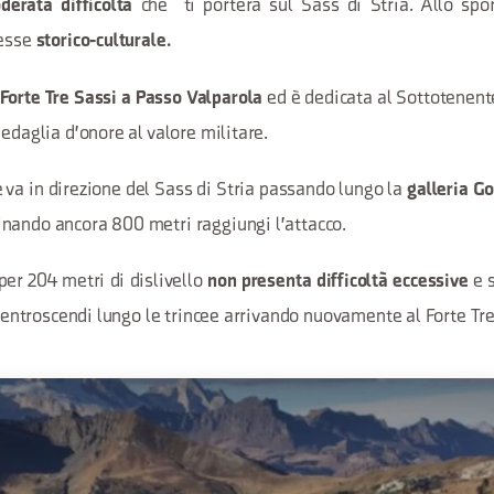
che ti porterà sul Sass di Stria. Allo spo
derata difficoltà
esse
storico-culturale.
ed è dedicata al Sottotenent
Forte Tre Sassi a Passo Valparola
Medaglia d'onore al valore militare.
e va in direzione del Sass di Stria passando lungo la
galleria G
nando ancora 800 metri raggiungi l'attacco.
per 204 metri di dislivello
e s
non presenta difficoltà eccessive
 rientroscendi lungo le trincee arrivando nuovamente al Forte Tre