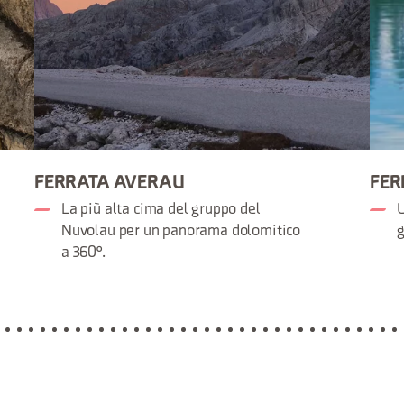
FERRATA AVERAU
FER
La più alta cima del gruppo del
U
Nuvolau per un panorama dolomitico
g
a 360°.