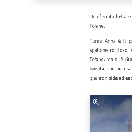
Una ferrata
bella e
Tofane.
Punta Anna è il pr
spallone roccioso i
Tofane, ma si è rit
che ne risa
ferrata,
quanto
ripida ed es