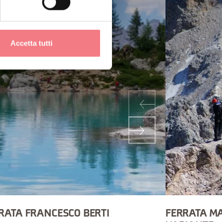
Accetta tutti
RATA FRANCESCO BERTI
FERRATA MA