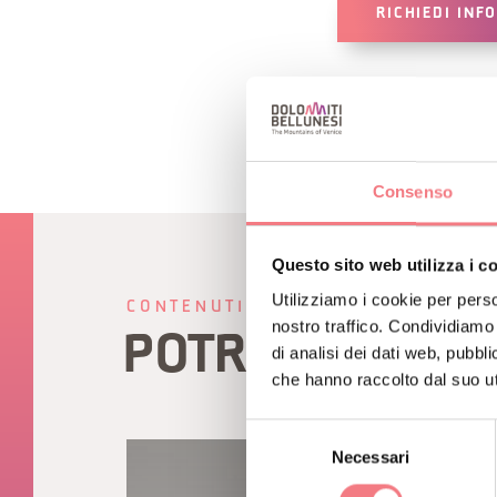
RICHIEDI INF
Consenso
Questo sito web utilizza i c
Utilizziamo i cookie per perso
CONTENUTI CORRELATI
nostro traffico. Condividiamo 
POTREBBE PIAC
di analisi dei dati web, pubbl
che hanno raccolto dal suo uti
Selezione
Necessari
del
consenso