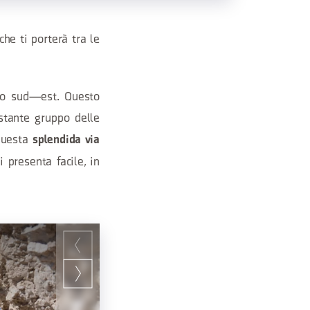
che ti porterà tra le
so sud—est. Questo
estante gruppo delle
 questa
splendida via
i presenta facile, in