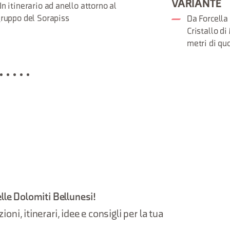
VARIANTE
n itinerario ad anello attorno al
ruppo del Sorapiss
Da Forcella
Cristallo d
metri di qu
elle Dolomiti Bellunesi!
oni, itinerari, idee e consigli per la tua