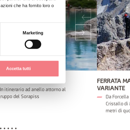
azioni che ha fornito loro o
Marketing
Accetta tutti
RATA FRANCESCO BERTI
FERRATA MA
VARIANTE
n itinerario ad anello attorno al
ruppo del Sorapiss
Da Forcella
Cristallo d
metri di qu