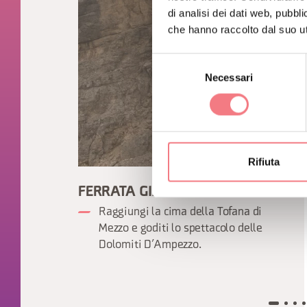
di analisi dei dati web, pubbl
che hanno raccolto dal suo uti
Selezione
Necessari
del
consenso
Rifiuta
FERRATA GIANNI AGLIO
Raggiungi la cima della Tofana di
Mezzo e goditi lo spettacolo delle
Dolomiti D’Ampezzo.