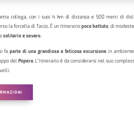
etta collega, con i suoi 4 km di distanza e 500 metri di disli
so la forcella di Tacco. È un Itinerario
, di modeste
poco battuto
e
.
solitario e severo
to fa
in ambiente
parte di una grandiosa e faticosa escursione
uppo del
. L'itinerario è da considerarsi nel suo complesso
Popera
velli.
ORMAZIONI