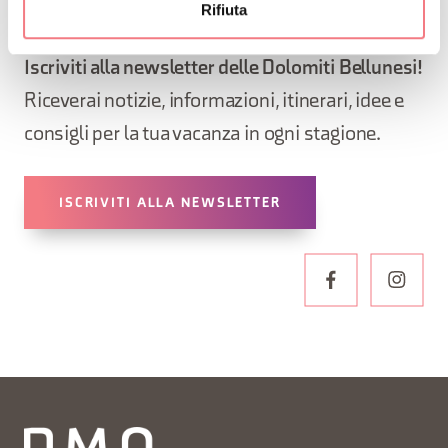
Rifiuta
RESTA IN CONTATTO
Iscriviti alla newsletter delle Dolomiti Bellunesi!
Riceverai notizie, informazioni, itinerari, idee e
consigli per la tua vacanza in ogni stagione.
ISCRIVITI ALLA NEWSLETTER