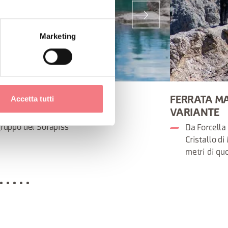
Marketing
Accetta tutti
RATA FRANCESCO BERTI
FERRATA MA
VARIANTE
n itinerario ad anello attorno al
ruppo del Sorapiss
Da Forcella
Cristallo d
metri di qu