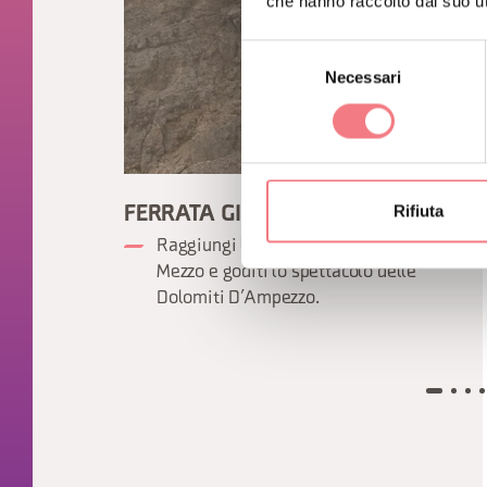
che hanno raccolto dal suo uti
Selezione
Necessari
del
consenso
Rifiuta
FERRATA GIANNI AGLIO
Raggiungi la cima della Tofana di
Mezzo e goditi lo spettacolo delle
Dolomiti D’Ampezzo.