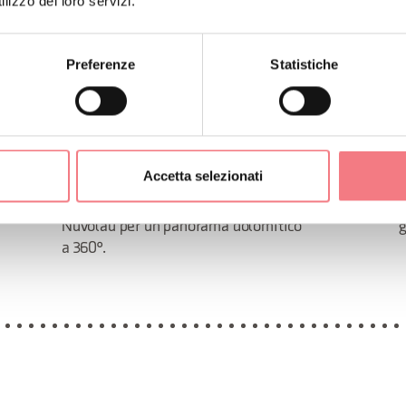
lizzo dei loro servizi.
Preferenze
Statistiche
Accetta selezionati
FERRATA AVERAU
FER
La più alta cima del gruppo del
U
Nuvolau per un panorama dolomitico
g
a 360°.