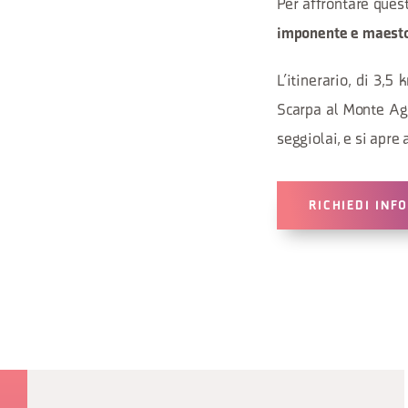
Per affrontare ques
imponente e maest
L’itinerario, di 3,
Scarpa al Monte Agn
seggiolai, e si apre 
RICHIEDI INF