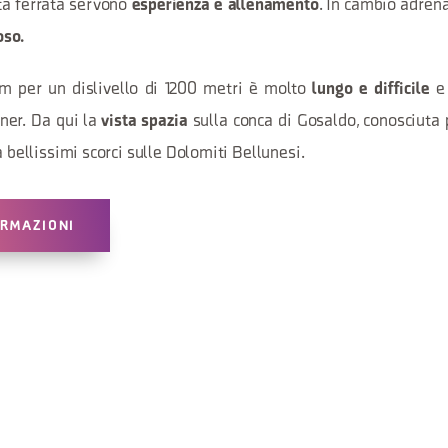
ta ferrata servono
. In cambio adren
esperienza e allenamento
oso.
5 km per un dislivello di 1200 metri è molto
e 
lungo e difficile
er. Da qui la
sulla conca di Gosaldo, conosciuta p
vista spazia
a bellissimi scorci sulle Dolomiti Bellunesi.
ORMAZIONI