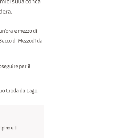
amici sulla conca
dera.
 un’ora e mezzo di
 Becco di Mezzodì da
seguire per il
gio Croda da Lago.
lpino e ti