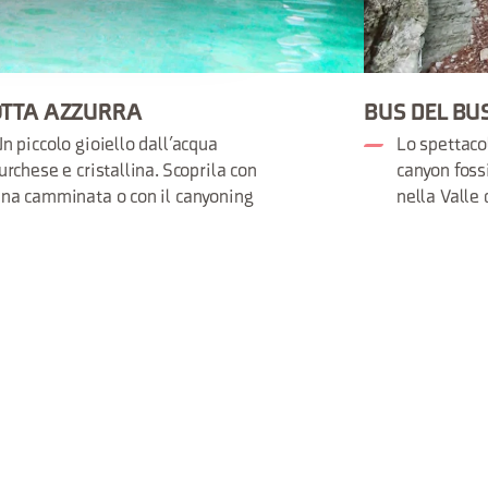
TTA AZZURRA
BUS DEL BU
n piccolo gioiello dall’acqua
Lo spettaco
urchese e cristallina. Scoprila con
canyon foss
na camminata o con il canyoning
nella Valle 