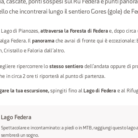
qua, cascate, ponti sospesi sul Ru Federa e punti panor
lo che incontrerai lungo il sentiero Gores (gole) de Fe
l Lago di Pianozes,
e, dopo circa
attraversa la Foresta di Federa
alga Federa. Il
che avrai di fronte qui è eccezionale:
panorama
Cristallo e Faloria dall’altro.
egliere ripercorrere lo
dell’andata oppure di pro
stesso sentiero
he in circa 2 ore ti riporterà al punto di partenza.
spingiti fino al
e al Rifu
gare la tua escursione,
Lago di Federa
Lago Federa
Spettacolare e incontaminato: a piedi o in MTB, raggiungi questo lago a
sembrerà un sogno.