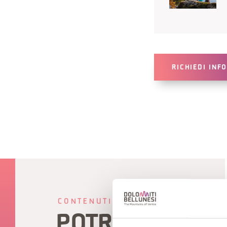
RICHIEDI INF
CONTENUTI CORRELATI
POTREBBE PIAC