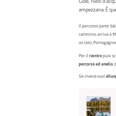
Gole, rivoli d’ac
ampezzana. È quel
Il percorso parte da
cammino, arriva a M
un lato, Pomagagnon, 
Per il
puoi sc
rientro
c
percorso ad anello
Se invece vuoi
allun