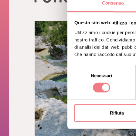
Consenso
Questo sito web utilizza i c
Utilizziamo i cookie per perso
nostro traffico. Condividiamo 
di analisi dei dati web, pubbl
che hanno raccolto dal suo uti
Selezione
Necessari
del
consenso
Rifiuta