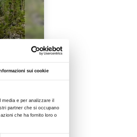
1
/
2
Informazioni sui cookie
 poi alla Cascata
a.
l media e per analizzare il
nostri partner che si occupano
azioni che ha fornito loro o