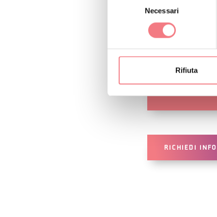
Necessari
del
V
consenso
Pe
M
Du
Rifiuta
ci
RICHIEDI INF