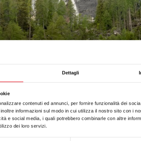
Dettagli
 Capanna Cima Comelle e ti condurrà prima alla Cascata Bassa e
ookie
 ai tuoi passi il suono, sempre più potente, dei due salti d’acqu
nalizzare contenuti ed annunci, per fornire funzionalità dei socia
inoltre informazioni sul modo in cui utilizza il nostro sito con i 
icità e social media, i quali potrebbero combinarle con altre inform
lizzo dei loro servizi.
riosità e consigli