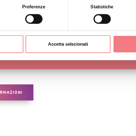
Preferenze
Statistiche
isita anche il biotopo naturale del Laghetto di Gares
r gli escursionisti più allenati, da qui si può proseguire verso l
artino
rante l’inverno in Val di Gares puoi praticare, oltre alle escursi
Accetta selezionati
aspole, lo sci di fondo
ORMAZIONI