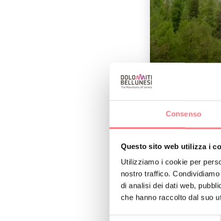
Consenso
Il sentiero parte da
Alta.
Questo sito web utilizza i c
A fare da sottofondo
Utilizziamo i cookie per perso
nostro traffico. Condividiamo 
di analisi dei dati web, pubbl
che hanno raccolto dal suo uti
Cu
Selezione