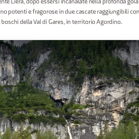
ente Liera, dopo essersi incanalate nella profonda gola 
no potenti e fragorose in due cascate raggiungibili co
i boschi della Val di Gares, in territorio Agordino.