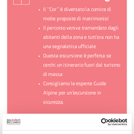
Il “Cor” è diventato la cornice di
molte proposte di matrimonio!
Il percorso veniva tramandato dagli
abitanti della zona e tutt’ora non ha
una segnaletica ufficiale
Questa escursione è perfetta se
cerchi un itinerario fuori dal turismo
di massa
Consigliamo le esperte Guide
Alpine per un’escursione in
sicurezza.