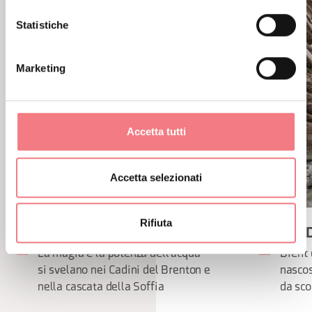
Statistiche
Marketing
Accetta tutti
Accetta selezionati
Rifiuta
CADINI DEL BRENTON
BRENT D
La magia e la potenza dell’acqua
Brent 
si svelano nei Cadini del Brenton e
nascos
nella cascata della Soffia
da sco