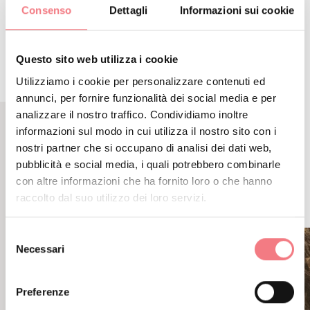
Consenso
Dettagli
Informazioni sui cookie
RICHIEDI INFORMAZIONI
Questo sito web utilizza i cookie
Utilizziamo i cookie per personalizzare contenuti ed
annunci, per fornire funzionalità dei social media e per
analizzare il nostro traffico. Condividiamo inoltre
informazioni sul modo in cui utilizza il nostro sito con i
nostri partner che si occupano di analisi dei dati web,
CONTENUTI CORRELATI
pubblicità e social media, i quali potrebbero combinarle
POTREBBE PIACERTI
con altre informazioni che ha fornito loro o che hanno
ANCHE
raccolto dal suo utilizzo dei loro servizi.
Selezione
Necessari
del
consenso
Preferenze