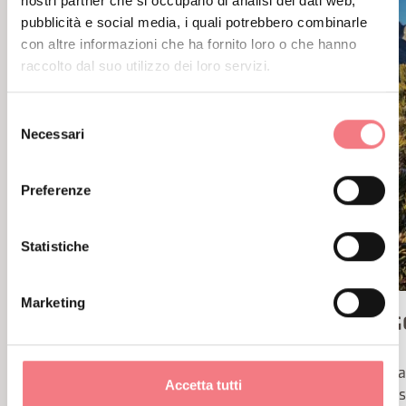
nostri partner che si occupano di analisi dei dati web,
pubblicità e social media, i quali potrebbero combinarle
con altre informazioni che ha fornito loro o che hanno
raccolto dal suo utilizzo dei loro servizi.
Selezione
Necessari
del
consenso
Preferenze
Statistiche
Marketing
DA PESCUL AL RIFUGIO
PASSEG
AQUILEIA
CROT
Una facile passeggiata che porta
Una fa
Accetta tutti
ai pascoli del rifugio Aquileia
escurs