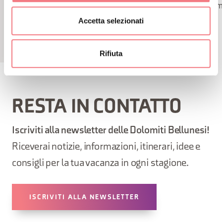
dove ammirare mucche e cavalli
suoi m
Accetta selezionati
Rifiuta
RESTA IN CONTATTO
Iscriviti alla newsletter delle Dolomiti Bellunesi!
Riceverai notizie, informazioni, itinerari, idee e
consigli per la tua vacanza in ogni stagione.
ISCRIVITI ALLA NEWSLETTER