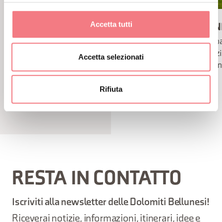
Accetta tutti
DA PESCUL AL RIFUGIO
DA L’AN
AQUILEIA
Una pa
tradiz
Una facile passeggiata che porta
Accetta selezionati
Fiore
ai pascoli del rifugio Aquileia
dove ammirare mucche e cavalli
Rifiuta
RESTA IN CONTATTO
Iscriviti alla newsletter delle Dolomiti Bellunesi!
Riceverai notizie, informazioni, itinerari, idee e