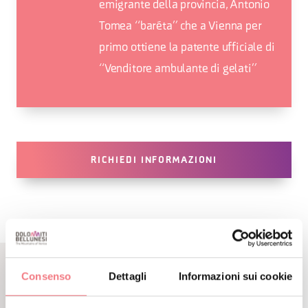
emigrante della provincia, Antonio
Tomea “baréta” che a Vienna per
primo ottiene la patente ufficiale di
“Venditore ambulante di gelati”
RICHIEDI INFORMAZIONI
Consenso
Dettagli
Informazioni sui cookie
CONTENUTI CORRELATI