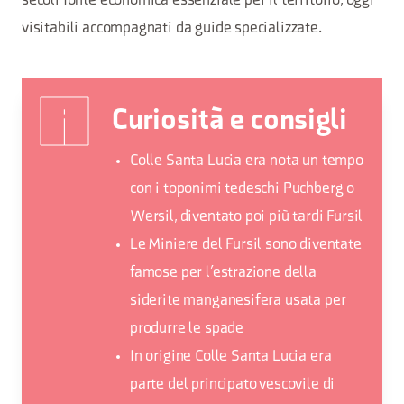
secoli fonte economica essenziale per il territorio, oggi
visitabili accompagnati da guide specializzate.
Curiosità e consigli
Colle Santa Lucia era nota un tempo
con i toponimi tedeschi Puchberg o
Wersil, diventato poi più tardi Fursil
Le Miniere del Fursil sono diventate
famose per l’estrazione della
siderite manganesifera usata per
produrre le spade
In origine Colle Santa Lucia era
parte del principato vescovile di