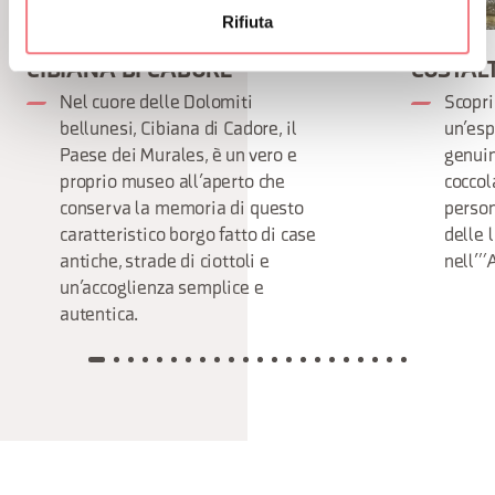
Rifiuta
CIBIANA DI CADORE
COSTAL
Nel cuore delle Dolomiti
Scopri
bellunesi, Cibiana di Cadore, il
un’esp
Paese dei Murales, è un vero e
genuin
proprio museo all’aperto che
coccol
conserva la memoria di questo
person
caratteristico borgo fatto di case
delle 
antiche, strade di ciottoli e
nell’”
un’accoglienza semplice e
autentica.