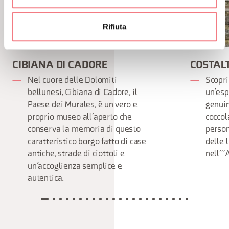
Rifiuta
CIBIANA DI CADORE
COSTAL
Nel cuore delle Dolomiti
Scopri
bellunesi, Cibiana di Cadore, il
un’esp
Paese dei Murales, è un vero e
genuin
proprio museo all’aperto che
coccol
conserva la memoria di questo
person
caratteristico borgo fatto di case
delle 
antiche, strade di ciottoli e
nell’”
un’accoglienza semplice e
autentica.