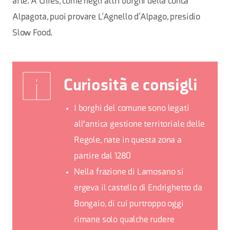
arte. A Chies, come negli altri borghi della conca
Alpagota, puoi provare L’Agnello d’Alpago, presidio
Slow Food.
Curiosità e consigli
I borghi del comune sono legati
all'antica gestione territoriale delle
Regole, nate in questa zona a
partire dal 1280
Nella frazione di Lamosano si
ergeva il castello di Endrighetto da
Bongaio, di cui purtroppo oggi
rimane solo qualche rudere