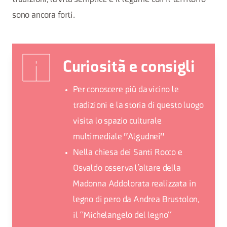
sono ancora forti.
Curiosità e consigli
Per conoscere più da vicino le
tradizioni e la storia di questo luogo
visita lo spazio culturale
multimediale "Algudnei"
Nella chiesa dei Santi Rocco e
Osvaldo osserva l’altare della
Madonna Addolorata realizzata in
legno di pero da Andrea Brustolon,
il “Michelangelo del legno”