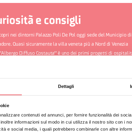
riosità e consigli
opri nei dintorni Palazzo Poli De Pol oggi sede del Municipio di
adore. Quasi sicuramente la villa veneta più a Nord di Venezia
"Albergo Diffuso Costauta" è uno dei primi progetti di ospitalit
olomiti
a Casa Museo “Angiul Sai” merita una visita per il percorso mu
erché rappresenta un perfetto esempio di edificio realizzato con
Dettagli
 Blockbau ovvero “a castello”.
CostaltArte” manifestazione per valorizzare il paese con scultur
ookie
olpite da artisti italiani e internazionali
nalizzare contenuti ed annunci, per fornire funzionalità dei socia
inoltre informazioni sul modo in cui utilizza il nostro sito con i 
icità e social media, i quali potrebbero combinarle con altre inform