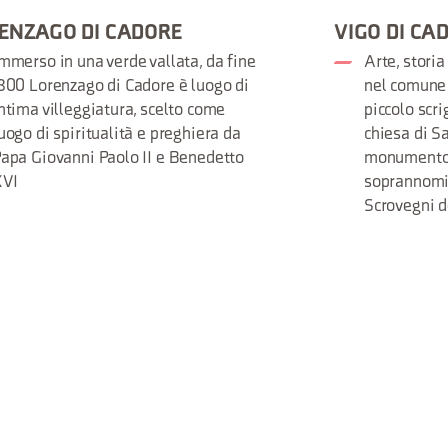
ENZAGO DI CADORE
VIGO DI CA
mmerso in una verde vallata, da fine
Arte, storia
800 Lorenzago di Cadore è luogo di
nel comune 
ntima villeggiatura, scelto come
piccolo scri
uogo di spiritualità e preghiera da
chiesa di Sa
apa Giovanni Paolo II e Benedetto
monumento 
XVI
soprannomi
Scrovegni d