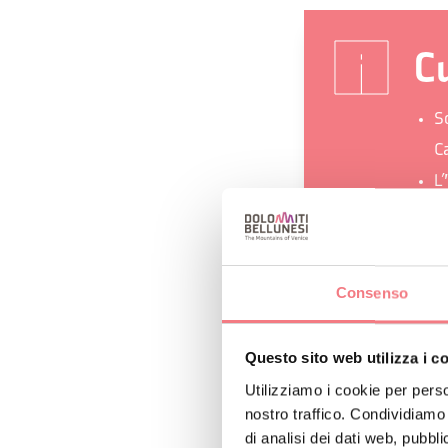
Cu
Sc
C
L’
D
L
p
Consenso
a
“
Questo sito web utilizza i c
sc
Utilizziamo i cookie per perso
nostro traffico. Condividiamo 
di analisi dei dati web, pubbl