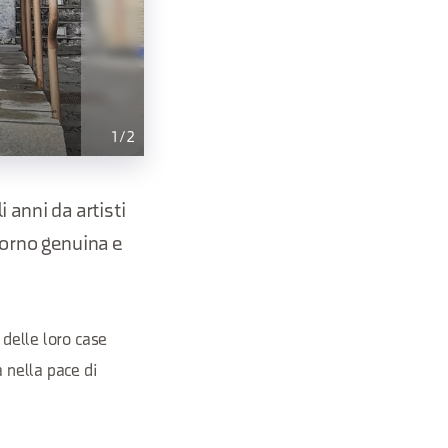
1
/
2
i anni da artisti
iorno genuina e
 delle loro case
a nella pace di