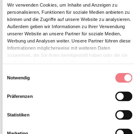
Wir verwenden Cookies, um Inhalte und Anzeigen zu
personalisieren, Funktionen für soziale Medien anbieten zu
können und die Zugriffe auf unsere Website zu analysieren.
BELLUNO
Außerdem geben wir Informationen zu Ihrer Verwendung
unserer Website an unsere Partner für soziale Medien,
Am Tor zum Dolomitenpark von Belluno gelegen, ist die
Werbung und Analysen weiter. Unsere Partner führen diese
Informationen möglicherweise mit weiteren Daten
„leuchtende Stadt“ eine Perle der Kultur, Kunst und
zusammen, die Sie ihnen bereitgestellt haben oder die sie
Natur.
im Rahmen Ihrer Nutzung der Dienste gesammelt haben.
Einwilligungsauswahl
Notwendig
MEHR SEHEN
Präferenzen
Statistiken
Marketing