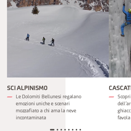
SCI ALPINISMO
CASCATE
Le Dolomiti Bellunesi regalano
Scopri
emozioni uniche e scenari
dell’a
mozzafiato a chi ama la neve
ghiacc
incontaminata
favola