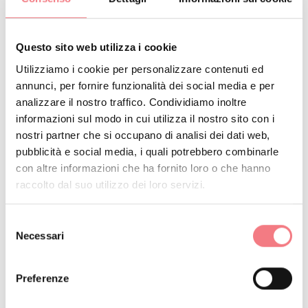
Questo sito web utilizza i cookie
Pista di sci nordico Malga Ciapela
Utilizziamo i cookie per personalizzare contenuti ed
La pista di sci nordico di Malga Ciapela si
annunci, per fornire funzionalità dei social media e per
trova nel centro del paese a pochi passi dalla
analizzare il nostro traffico. Condividiamo inoltre
partenza della funivia Marmolada - move to
informazioni sul modo in cui utilizza il nostro sito con i
the top.
nostri partner che si occupano di analisi dei dati web,
Scopri di più
pubblicità e social media, i quali potrebbero combinarle
con altre informazioni che ha fornito loro o che hanno
raccolto dal suo utilizzo dei loro servizi.
Ski Area sci nordico Val Comelico
Selezione
Necessari
del
Scopri di più
consenso
Preferenze