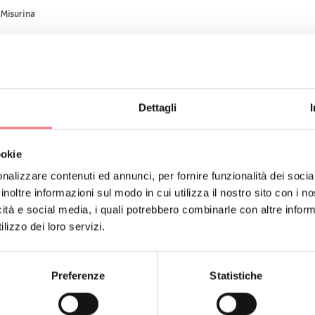
i Misurina
 scuola "Loita" potete sciare circondati da un paesaggio incan
ORMAZIONI
Dettagli
ookie
nalizzare contenuti ed annunci, per fornire funzionalità dei socia
inoltre informazioni sul modo in cui utilizza il nostro sito con i 
icità e social media, i quali potrebbero combinarle con altre inform
lizzo dei loro servizi.
O
Iscriviti alla newsletter d
Riceverai notizie, informazi
Preferenze
Statistiche
vacanza in ogni stagione.