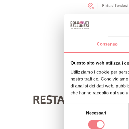
Piste di fondo d
Nei pressi del campo
RICHIEDI INF
Consenso
Questo sito web utilizza i c
Utilizziamo i cookie per perso
nostro traffico. Condividiamo 
di analisi dei dati web, pubbl
che hanno raccolto dal suo uti
RESTA IN CONTATT
Selezione
Necessari
del
consenso