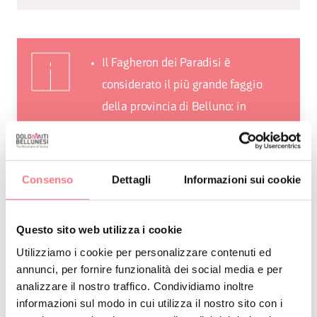
Il Fagheron dei Paradisi è
considerato il più grande faggio
della provincia di Belluno: in
autunno si veste di colori
spettacolari.
Le casere in pietra della zona si
Consenso
Dettagli
Informazioni sui cookie
chiamano “maiolere”: erano edifici
rustici, utilizzati nell’ambito
Questo sito web utilizza i cookie
dell’attività agricola e dell’alpeggio
Utilizziamo i cookie per personalizzare contenuti ed
come ricoveri temporanei a partire
annunci, per fornire funzionalità dei social media e per
dal mese di maggio (da qui il nome,
analizzare il nostro traffico. Condividiamo inoltre
informazioni sul modo in cui utilizza il nostro sito con i
maiolera).