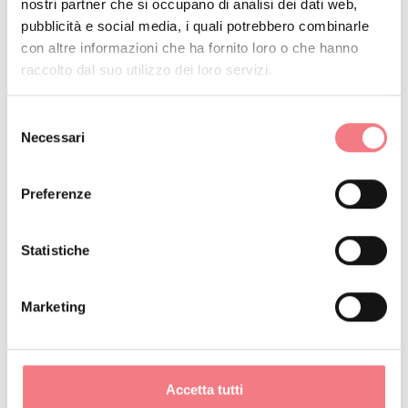
nostri partner che si occupano di analisi dei dati web,
Vista la presenza di boschi misti e
pubblicità e social media, i quali potrebbero combinarle
faggi secolari, questo itinerario è
con altre informazioni che ha fornito loro o che hanno
particolarmente consigliato in
raccolto dal suo utilizzo dei loro servizi.
autunno per ammirare uno
Selezione
spettacolare foliage!
Necessari
del
consenso
Preferenze
RICHIEDI INFORMAZIONI
Statistiche
Marketing
DETTAGLIO
Accetta tutti