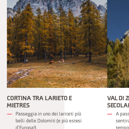
CORTINA TRA LARIETO E
VAL DI 
MIETRES
SECOLA
Passeggia in uno dei lariceti più
A pass
belli delle Dolomiti (e più estesi
sentir
d’Europa!)
tempo