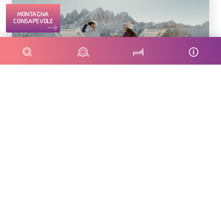
MONTAGNA
CONSAPEVOLE
ALLEGHE - FALCADE - ZOLDO
CIMA FERTAZZA
Cima Fertazza è un vero e proprio belvedere che offre
una vista a 360°, che puoi raggiungere anche con gli
impianti del comprensorio Ski Civetta.