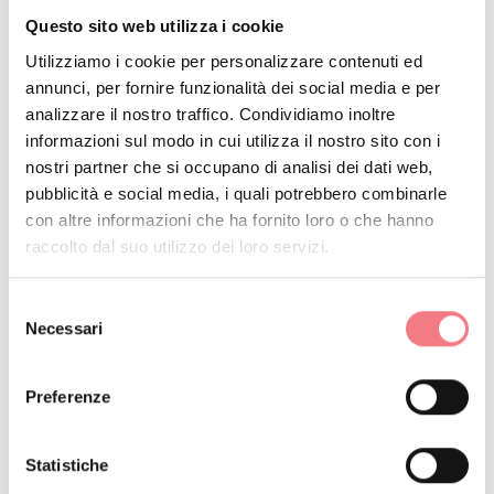
10:00 alle 12:00
Questo sito web utilizza i cookie
21 - 25 ottobre 2026
: mercoledì, giovedì, venerdì,
Utilizziamo i cookie per personalizzare contenuti ed
sabato, domenica dalle 10:00 alle 12:00
annunci, per fornire funzionalità dei social media e per
23 - 27 settembre 2026
: mercoledì, giovedì,
analizzare il nostro traffico. Condividiamo inoltre
informazioni sul modo in cui utilizza il nostro sito con i
venerdì, sabato, domenica dalle 10:00 alle 12:00
nostri partner che si occupano di analisi dei dati web,
9 - 13 settembre 2026
: mercoledì, giovedì, venerdì,
pubblicità e social media, i quali potrebbero combinarle
sabato, domenica dalle 10:00 alle 12:00
con altre informazioni che ha fornito loro o che hanno
raccolto dal suo utilizzo dei loro servizi.
30 settembre - 4 ottobre 2026
: mercoledì, giovedì,
venerdì, sabato, domenica dalle 10:00 alle 12:00
Selezione
2 - 6 settembre 2026
: mercoledì, giovedì, venerdì,
Necessari
del
sabato, domenica dalle 10:00 alle 12:00
consenso
16 - 20 dicembre 2026
: mercoledì, giovedì, venerdì,
Preferenze
sabato, domenica dalle 10:00 alle 12:00
28 ottobre - 1 novembre 2026
: mercoledì, giovedì,
Statistiche
venerdì, sabato, domenica dalle 10:00 alle 12:00