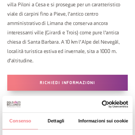
villa Piloni a Cesa e si prosegue per un caratteristico
viale di carpini fino a Pieve, l'antico centro
amministrativo di Limana che conserva ancora
interessanti ville (Girardi e Trois) come pure l'antica
chiesa di Santa Barbara. A 10 km l'Alpe del Nevegàl,
località turistica estiva ed invernale, sita a 1000 m.
d'altitudine.
RICHIEDI INFORMAZIONI
4 - 8 novembre 2026
: mercoledì, giovedì, venerdì,
sabato, domenica dalle 10:00 alle 12:00
Consenso
Dettagli
Informazioni sui cookie
30 - 31 dicembre 2026
: mercoledì, giovedì dalle