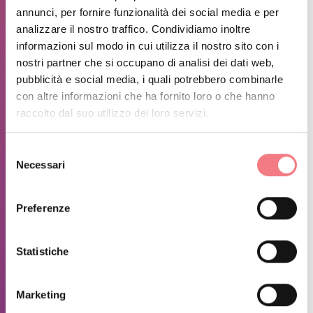
annunci, per fornire funzionalità dei social media e per
analizzare il nostro traffico. Condividiamo inoltre
E’ consigliato avere una sacca per
informazioni sul modo in cui utilizza il nostro sito con i
nostri partner che si occupano di analisi dei dati web,
depositare gli effetti personali ed
pubblicità e social media, i quali potrebbero combinarle
indumenti da riporre negli armadietti
con altre informazioni che ha fornito loro o che hanno
o negli spogliatoi durante l’attività. E’
raccolto dal suo utilizzo dei loro servizi.
possibile acquistare delle borse alla
Selezione
cassa.
Necessari
del
consenso
Preferenze
INFORMAZIONI SUGLI ORARI
Apertura agosto 2024
Statistiche
ULTERIORI INFORMAZIONI
Tariffe
Marketing
Pattinaggio con nolo pattini (per turno) € 10,00