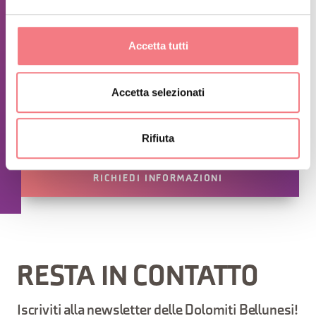
Pattinaggio con nolo ridotto € 9,00
Pattinaggio (pattini propri) per turno € 6.00
Accetta tutti
Pattinaggio (pattini propri) ridotto € 5.00
Servizio di istruttori di pattinaggio, terrazza solarium, feste di
compleanno, servizio bar
Accetta selezionati
E’ consigliato avere una sacca per riporre gli effetti personali ed
indumenti da riporre negli armadietti o negli spogliatoi durante
l’attività. E’ possibile acquistare delle borse alla cassa.
Rifiuta
RICHIEDI INFORMAZIONI
RESTA IN CONTATTO
Iscriviti alla newsletter delle Dolomiti Bellunesi!