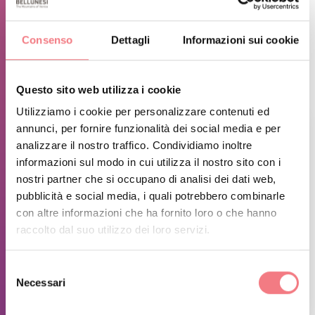
D'inverno, neve e ghiaccio permettendo, si raggiunge in
Consenso
Dettagli
Informazioni sui cookie
macchina la località Praciadelan e da qui si può
proseguire a piedi, con gli sci alpinismo o con le ciaspe.
Questo sito web utilizza i cookie
Utilizziamo i cookie per personalizzare contenuti ed
annunci, per fornire funzionalità dei social media e per
analizzare il nostro traffico. Condividiamo inoltre
informazioni sul modo in cui utilizza il nostro sito con i
nostri partner che si occupano di analisi dei dati web,
pubblicità e social media, i quali potrebbero combinarle
con altre informazioni che ha fornito loro o che hanno
raccolto dal suo utilizzo dei loro servizi.
Selezione
Necessari
del
1
/
3
consenso