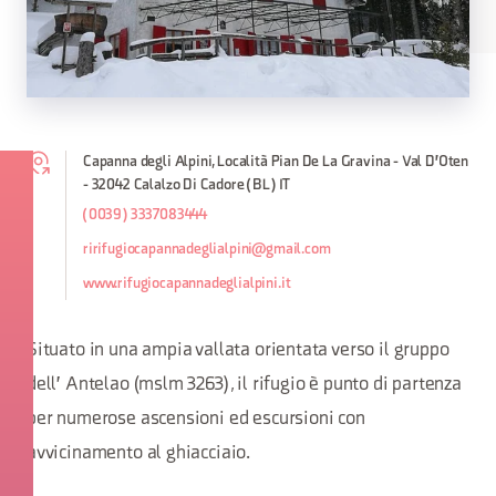
Capanna degli Alpini, Località Pian De La Gravina - Val D'Oten
- 32042 Calalzo Di Cadore (BL) IT
(0039) 3337083444
ririfugiocapannadeglialpini@gmail.com
www.rifugiocapannadeglialpini.it
Situato in una ampia vallata orientata verso il gruppo
dell' Antelao (mslm 3263), il rifugio è punto di partenza
per numerose ascensioni ed escursioni con
avvicinamento al ghiacciaio.