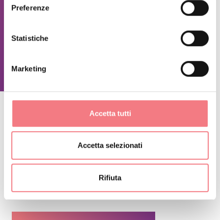
Preferenze
CARATTERISTICHE
Chiuso d'inverno.
Statistiche
RICHIEDI INFORMAZIONI
Marketing
Accetta tutti
RESTA IN CONTATTO
Accetta selezionati
Iscriviti alla newsletter delle Dolomiti Bellunesi!
Riceverai notizie, informazioni, itinerari, idee e
Rifiuta
consigli per la tua vacanza in ogni stagione.