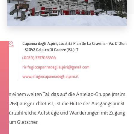
Capanna degli Alpini, Località Pian De La Gravina - Val D'Oten
- 32042 Calalzo Di Cadore (BL) IT
(0039) 3337083444
ririfugiocapannadeglialpini@gmail.com
www.rifugiocapannadeglialpini.it
In einem weiten Tal, das auf die Antelao-Gruppe (mslm
3263) ausgerichtet ist, ist die Hütte der Ausgangspunkt
für zahlreiche Aufstiege und Wanderungen mit Zugang
zum Gletscher.