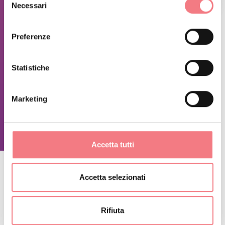
Necessari
del
consenso
INFORMAZIONI SUGLI ORARI
Preferenze
Dal lunedì al venerdì: dalle 9:00 alle 19:00
Statistiche
Sabato e domenica: dalle 9:00 alle 12:30 | dalle 15:30 alle 19:00
Si consiglia di contattare l'azienda prima della visita.
Marketing
RICHIEDI INFORMAZIONI
Accetta tutti
Accetta selezionati
RESTA IN CONTATTO
Rifiuta
Iscriviti alla newsletter delle Dolomiti Bellunesi!