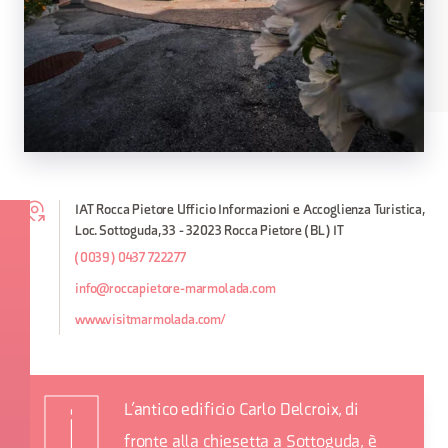
IAT Rocca Pietore Ufficio Informazioni e Accoglienza Turistica,
Loc. Sottoguda, 33 - 32023 Rocca Pietore (BL) IT
(0039) 0437 722277
info@roccapietore-marmolada.com
www.visitmarmolada.com/
L’antico edificio
Carlo Delcroix, di
fronte alla chiesetta a Sottoguda, è