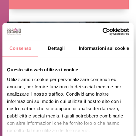
Consenso
Dettagli
Informazioni sui cookie
Questo sito web utilizza i cookie
Utilizziamo i cookie per personalizzare contenuti ed
annunci, per fornire funzionalità dei social media e per
analizzare il nostro traffico. Condividiamo inoltre
1
/
4
informazioni sul modo in cui utilizza il nostro sito con i
nostri partner che si occupano di analisi dei dati web,
pubblicità e social media, i quali potrebbero combinarle
INFORMAZIONI SUGLI ORARI
con altre informazioni che ha fornito loro o che hanno
raccolto dal suo utilizzo dei loro servizi.
Dal 1 dicembre al 15 aprile (stagione invernale) e dal 1 giugno al