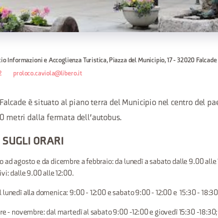
cio Informazioni e Accoglienza Turistica, Piazza del Municipio, 17 - 32020 Falcade
2
proloco.caviola@libero.it
i Falcade è situato al piano terra del Municipio nel centro del pa
0 metri dalla fermata dell'autobus.
 SUGLI ORARI
 ad agosto e da dicembre a febbraio: da lunedì a sabato dalle 9.00 alle 1
vi: dalle 9.00 alle 12:00.
lunedì alla domenica: 9:00 - 12:00 e sabato 9:00 - 12:00 e 15:30 - 18:30
re - novembre: dal martedì al sabato 9:00 -12:00 e giovedì 15:30 -18:30;