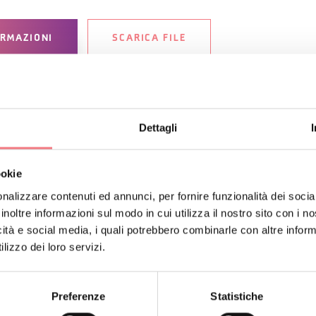
ORMAZIONI
SCARICA FILE
re 2026
Dettagli
vedì
,
venerdì
,
domenica
dalle 09:00 alle 12:00
:00 alle 12:00, dalle 15:30 alle 18:30
gosto 2026
ookie
dì
,
mercoledì
,
giovedì
,
venerdì
,
sabato
dalle 09:00 alle 12:00, dal
nalizzare contenuti ed annunci, per fornire funzionalità dei socia
inoltre informazioni sul modo in cui utilizza il nostro sito con i 
icità e social media, i quali potrebbero combinarle con altre inform
e 09:00 alle 12:00
lizzo dei loro servizi.
ovembre 2026
: martedì, mercoledì, giovedì, venerdì, sabato dalle
novembre 2026
: giovedì dalle 15:30 alle 18:30
Preferenze
Statistiche
 2026