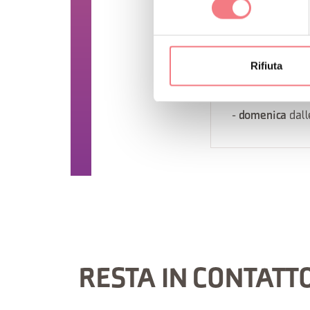
-
Lunedì
,
marte
-
sabato
dalle 09
1 dicembre 2026
Rifiuta
-
Lunedì
,
marte
18:30
-
domenica
dall
RESTA IN CONTATT